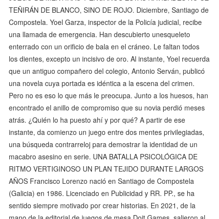
TEÑIRÁN DE BLANCO, SINO DE ROJO. Diciembre, Santiago de
Compostela. Yoel Garza, inspector de la Policía judicial, recibe
una llamada de emergencia. Han descubierto unesqueleto
enterrado con un orificio de bala en el cráneo. Le faltan todos
los dientes, excepto un incisivo de oro. Al instante, Yoel recuerda
que un antiguo compañero del colegio, Antonio Serván, publicó
una novela cuya portada es idéntica a la escena del crimen.
Pero no es eso lo que más le preocupa. Junto a los huesos, han
encontrado el anillo de compromiso que su novia perdió meses
atrás. ¿Quién lo ha puesto ahí y por qué? A partir de ese
instante, da comienzo un juego entre dos mentes privilegiadas,
una búsqueda contrarreloj para demostrar la identidad de un
macabro asesino en serie. UNA BATALLA PSICOLÓGICA DE
RITMO VERTIGINOSO UN PLAN TEJIDO DURANTE LARGOS
AÑOS Francisco Lorenzo nació en Santiago de Compostela
(Galicia) en 1986. Licenciado en Publicidad y RR. PP., se ha
sentido siempre motivado por crear historias. En 2021, de la
mano de la editorial de juegos de mesa Doit Games, salieron al