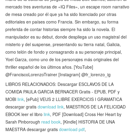
mercado tres aventuras de «IQ Files», un escape room narrativo
de mesa creado por él que ya ha sido licenciado por otras
editoriales en países como Francia. Sin embargo, su forma
preferida de contar historias siempre ha sido la novela. El
manipulador es su debut, donde despliega un uso magistral del
misterio y del suspense, presentando su tierra natal, Galicia,
como telón de fondo y consagrando a su personaje principal,
Yoel Garza, como uno de los personajes más originales del
thriller español de los últimos años. [YouTube]
@FranciscoLorenzoTrainer [Instagram] @fr_lorenzo_ig
LIBROS RELACIONADOS: Descargar ESCLAVOS DE LA
COMIDA PAULA GARCIA BERNACER Gratis - EPUB, PDF y
MOBI
link
, [ePub] VEUS 2 LLIBRE EXERCICIS I GRAMATICA
descargar gratis
download link
, MAESTROS DE LA FELICIDAD
EBOOK leer el libro
link
, PDF [Download] Cross Her Heart by
Sarah Pinborough
read book
, [Kindle] HISTORIA DE UNA
MAESTRA descargar gratis
download pdf
,