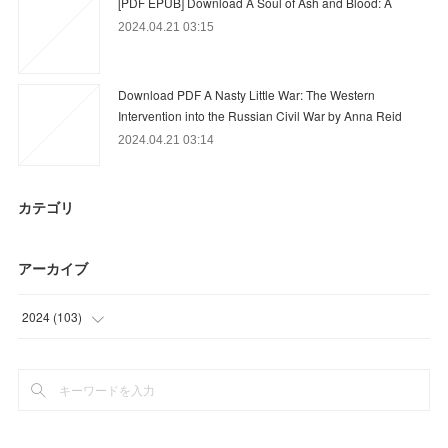
[PDF EPUB] Download A Soul of Ash and Blood: A
2024.04.21 03:15
Download PDF A Nasty Little War: The Western
Intervention into the Russian Civil War by Anna Reid
2024.04.21 03:14
カテゴリ
アーカイブ
2024
(
103
)
(
67
)
(
36
)