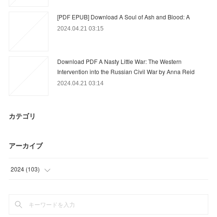
[PDF EPUB] Download A Soul of Ash and Blood: A
2024.04.21 03:15
Download PDF A Nasty Little War: The Western
Intervention into the Russian Civil War by Anna Reid
2024.04.21 03:14
カテゴリ
アーカイブ
2024
(
103
)
(
67
)
(
36
)