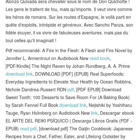
Alonzo Quixada sera chevalier sous le nom de Don Quichotte !
Les gens le traitent de fou, mais qu'importe. Il veut vivre comme
les héros de romans. Sur les routes d'Espagne, le voilà parti en
quête d'exploits, intrépide et généreux. Avec Sancho Panza, son
fidèle écuyer, il va vivre de fabuleuses aventures. mais pas du
tout celles qu'il imaginait !
Pdf recommandé: A Fire in the Flesh: A Flesh and Fire Novel by
Jennifer L. Armentrout on Audiobook New
read book
,
[PDF/Kindle] The Night Raven by Johan Rundberg, A. A. Prime
download link
, DOWNLOAD [PDF] {EPUB} Real Superfoods:
Everyday Ingredients to Elevate Your Health by Ocean Robbins,
Nichole Dandrea-Russert RDN
pdf
, [PDF EPUB] Download
Sweet Tooth: 100 Desserts to Save Room For (A Baking Book)
by Sarah Fennel Full Book
download link
, Nejishiki by Yoshiharu
Tsuge, Ryan Holmberg on Audiobook New
link
, Descargar ebook
EL ARTE DEL REIKI PSÍQUICO | Descarga Libros Gratis (PDF -
EPUB)
read pdf
, [download pdf] The Gaijin Cookbook: Japanese
Recipes from a Chef, Father, Eater, and Lifelong Outsider by