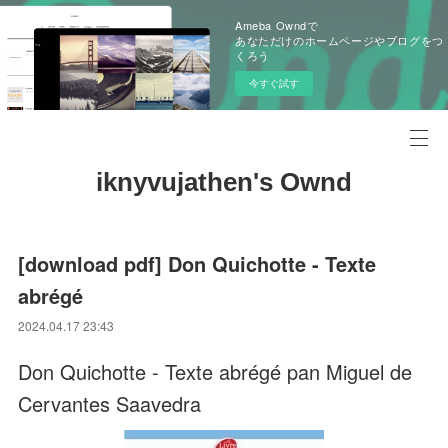
Ameba Owndで
あなただけのホームページやブログをつ
くろう
今すぐ試す
iknyvujathen's Ownd
[download pdf] Don Quichotte - Texte
abrégé
2024.04.17 23:43
Don Quichotte - Texte abrégé pan Miguel de
Cervantes Saavedra